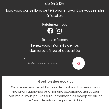
de 9h à 12h
Nous vous conseillons de téléphoner avant de vous rendre
à l'atelier.
Rejoignez-nous
Restez informés
Tenez vous informés de nos
dernières offres et actualités
Mentions Légales
Gestion des cookies
Conditions générales d'utilisation
Ce site nécessite l'utilisation de cookies "traceurs" pour
Politique de confidentialité
Gestion des cookies
mesurer l'audience et offrir une experience utilisateur
Sitemap
optimale. Vous pouvez à tout moment les accepter ou les
refuser depuis
notre page dédiée
.