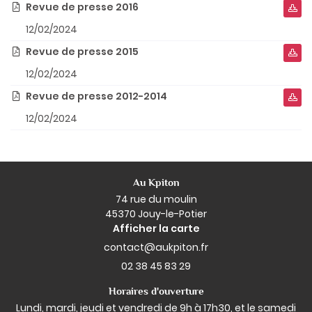
Revue de presse 2016


En images
12/02/2024
Livre d'Or
Restez info
Revue de presse 2015


Actualités
12/02/2024
Inscription Ne
Revue de presse 2012-2014
Contact


12/02/2024
Rejoignez-no
Au Kpiton
74 rue du moulin
45370 Jouy-le-Potier
Afficher la carte
02 38 45 83 29
Horaires d'ouverture
Lundi, mardi, jeudi et vendredi de 9h à 17h30, et le samedi