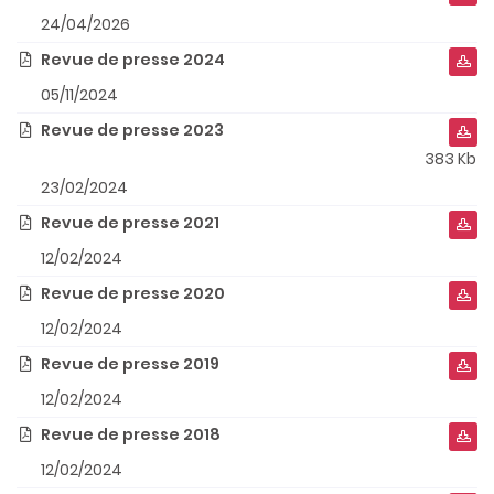
En cochant cette case, vous consentez à recevoir nos propositions
commerciales à l'adresse email indiqué ci-dessus. Vous pouvez vous
24/04/2026
désinscrire à tout moment en utilisant
le formulaire de désinscription
.
Revue de presse 2024


Inscription
05/11/2024
Revue de presse 2023


383 Kb
23/02/2024
Revue de presse 2021


12/02/2024
Revue de presse 2020


Une questi
12/02/2024
Revue de presse 2019


12/02/2024
02 38 45 83
résentation
Revue de presse 2018


12/02/2024
Atelier