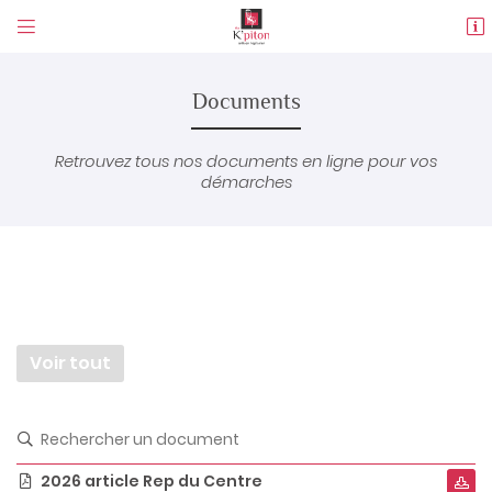


74 rue du moulin
45370 Jouy-le-Potier
02 38 45 83 29
Documents
Retrouvez tous nos documents en ligne pour vos
démarches
Adresse email de réception

Voir tout
Code Captcha


Rafraîchir le captcha

2026 article Rep du Centre

